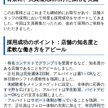
このお客様とはこれまでも継続的にお取引があり、店舗ス
タッフの採用において何度も採用成功をサポートしてきま
した。今回は欠員募集だったため、改めて採用のご依頼を
いただきました。
採用成功のポイント：店舗の知名度と
柔軟な働き方をアピール
・
有名コンテストでグランプリを受賞
するなど、知名度の
ある店舗であることをアピールしました。
・正社員は
完全週休2日制
、アルバイトは
週1～OK
など、
休日面やシフトの柔軟性を強調しました。
・
未経験者
をメインターゲットに設定し、全体的に応募の
すそ野を広げました。アルバイトは
学生歓迎、バイトデビ
ューOK
などの文言を記載しました。
・アルバイトは
サポート体制が整っている
ことを強調。一
方で、正社員はフォロー体制の充実に加えて、
年功序列で