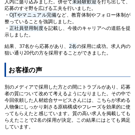
人内に盛り込みました。併せて
未経験歓迎
を打ち出して、
応募のすそ野を広げる工夫を行いました。
・
OJTやマニュアル完備
など、教育体制やフォロー体制が
整っていることを強調しました。
・
正社員登用制度
を記載し、今後のキャリアへの道筋を提
示しました。
結果、37名から応募があり、
2名
の採用に成功。求人内の
狙い通り20代の方を採用することができました。
お客様の声
別のメディアで採用した方との間にトラブルがあり、応募
者の質について改めて考えるようになりました。その中で
今回依頼した人材総合サービスさんには、こちらが求める
人物像にしっかり刺さる原稿構成やフレーズを効果的に使
ってもらえたと感じています。質の高い求人を掲載しても
らえたことで2名の採用が決定。この結果にはとても満足
しています。