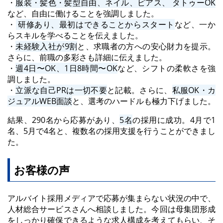
・
服装・髪色・髪型自由、ネイル、ピアス、 タトゥーOK
など、自由に働けることを強調しました。
・
研修あり、最初はできることからスタート
など、一か
らスキルを学べることを伝えました。
・
未経験入社が9割
と、求職者の方への安心財力を提示。
さらに、前職の多彩さも詳細に伝えました。
・
週4日〜OK、1日8時間〜OK
など、シフトの柔軟さを強
調しました。
・
立派な自己PRは一切不要
と記載。さらに、
私服OK・カ
ジュアルWEB面談
と、選考のハードルも極力下げました。
結果、290名から応募があり、
5名
の採用に成功。4月で1
名、5月で4名と、複数名の採用支援を行うことができまし
た。
お客様の声
アルバイト採用メディアで応募が集まらない状況の中で、
人材総合サービスさんへ相談しました。今回は母集団形成
をしっかり確保できるような求人構成を考えてもらい、そ