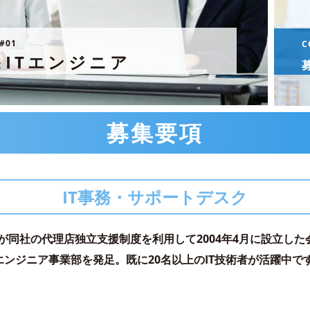
#01
C
ITエンジニア
：
募集要項
IT事務・サポートデスク
が同社の代理店独立支援制度を利用して2004年4月に設立した
Tエンジニア事業部を発足。既に20名以上のIT技術者が活躍中で