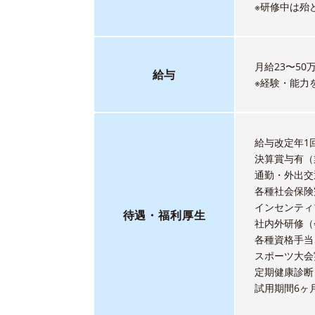
※研修中は殆
月給23〜50
給与
※経験・能力
給与改定年1
決算賞与有（
通勤・外出交
各種社会保険
インセンティ
待遇
・
福利厚生
社内外研修（
各種資格手当
スポーツ大会
定期健康診断
試用期間6ヶ