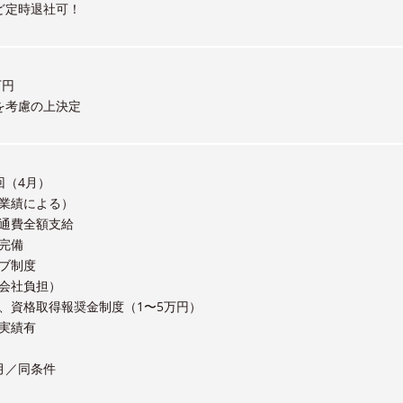
ど定時退社可！
万円
を考慮の上決定
回（4月）
業績による）
通費全額支給
完備
ブ制度
会社負担）
、資格取得報奨金制度（1〜5万円）
実績有
月／同条件