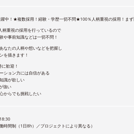
が活躍中！★複数採用！経験・学歴一切不問★100％人柄重視の採用！ま
％人柄重視の採用を行っているので
験や事前知識などは一切不問！
あなたの人柄や想いなどを把握し
ンを描きます！
特に歓迎！
ーション力には自信がある
知識が欲しい
味が強い
心からでも挑戦したい
8:30
働時間制（1日8h）／プロジェクトにより異なる）