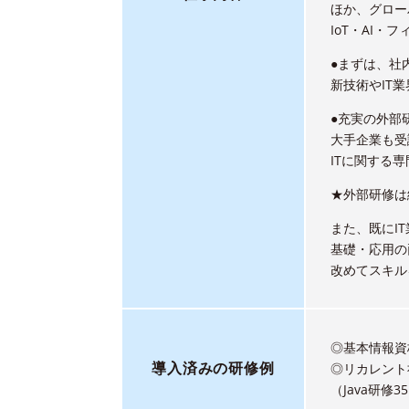
ほか、グロー
IoT・AI
●まずは、社
新技術やIT
●充実の外部
大手企業も受
ITに関する
★外部研修は
また、既にI
基礎・応用の
改めてスキル
◎基本情報資
導入済みの研修例
◎リカレント
（Java研修3