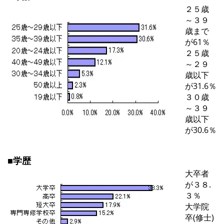
２５歳
～３９
歳まで
が61％
２５歳
～２９
歳以下
が31.6％
３０歳
～３９
歳以下
が30.6％
■学歴
大卒者
が３８.
３％
大学院
卒(修士)