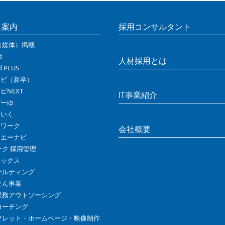
ス案内
採用コンサルタント
（媒体）掲載
d
人材採用とは
d PLUS
ナビ（新卒）
ビNEXT
IT事業紹介
ばーゆ
らいく
ンワーク
会社概要
ムエーナビ
ワーク 採用管理
ボックス
サルティング
せん事業
業務アウトソーシング
コーチング
フレット・
ホームページ・
映像制作