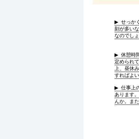
せっか
刻が多い
なのでし
休憩時
定められ
上、昼休
すればよ
仕事上
あります
んか。ま