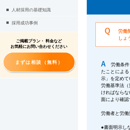
人材採用の基礎知識
採用成功事例
労働
しょ
ご掲載プラン・ 料金など
お気軽にお問い合わせください
まずは相談（無料）
労働条件
たことによる
示」を定めて
労働基準法（
ければならな
面により確認
労働者と労働
●書面明示し