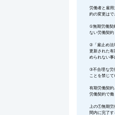
労働者と雇用
約の変更はで
①無期労働契
ない労働契約
②「雇止め法
更新された有
められない事
③不合理な労
ことを禁じて
有期労働契約
労働契約で働
上の①無期労
間内に完了す