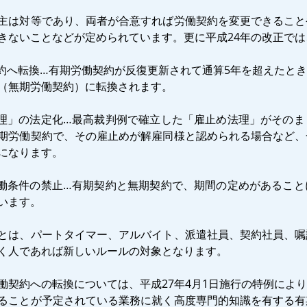
主は対等であり、両者が合意すれば労働契約を変更できること
きないことなどが定められています。更に平成24年の改正では
約へ転換…有期労働契約が反復更新されて通算5年を超えたと
（無期労働契約）に転換されます。
理」の法定化…最高裁判例で確立した「雇止め法理」がそのま
期労働契約で、その雇止めが解雇同様と認められる場合など、
になります。
働条件の禁止…有期契約と無期契約で、期間の定めがあること
います。
とは、パートタイマー、アルバイト、派遣社員、契約社員、嘱
く人であれば新しいルールの対象となります。
働契約への転換については、平成27年4月1日施行の特例によ
ることが予定されている業務に就く高度専門的知識を有する有