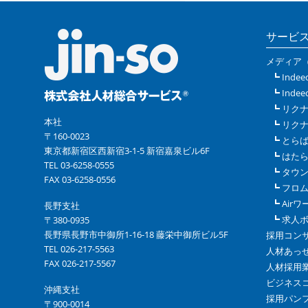
サービ
メディア
Indee
Indee
リク
本社
リクナ
〒160-0023
とら
東京都新宿区西新宿3-1-5 新宿嘉泉ビル6F
はた
TEL 03-6258-0555
タウ
FAX 03-6258-0556
フロ
Air
長野支社
求人
〒380-0935
長野県長野市中御所1-16-18 藤栄中御所ビル5F
採用コン
TEL 026-217-5563
人材あっ
FAX 026-217-5567
人材採用
ビジネス
沖縄支社
採用パン
〒900-0014