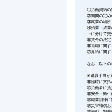
①労働契約の
②期間の定め
③就業の場所
④始業・終業
上に分けて交
⑤賃金の決定
⑥退職に関す
⑦昇給に関す
なお、以下の
⑧退職手当が
⑨臨時に支払
⑩労働者に負
⑪安全・衛生
⑫職業訓練に
⑬災害補償お
⑭表彰、制裁